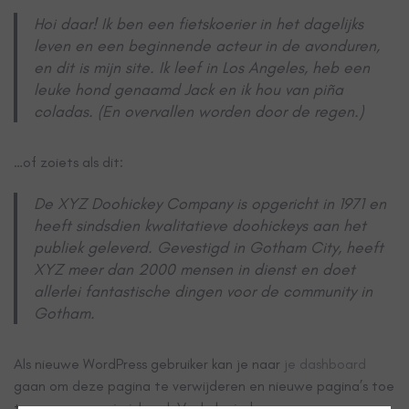
Hoi daar! Ik ben een fietskoerier in het dagelijks
leven en een beginnende acteur in de avonduren,
en dit is mijn site. Ik leef in Los Angeles, heb een
leuke hond genaamd Jack en ik hou van piña
coladas. (En overvallen worden door de regen.)
…of zoiets als dit:
De XYZ Doohickey Company is opgericht in 1971 en
heeft sindsdien kwalitatieve doohickeys aan het
publiek geleverd. Gevestigd in Gotham City, heeft
XYZ meer dan 2000 mensen in dienst en doet
allerlei fantastische dingen voor de community in
Gotham.
Als nieuwe WordPress gebruiker kan je naar
je dashboard
gaan om deze pagina te verwijderen en nieuwe pagina’s toe
te voegen voor je inhoud. Veel plezier!